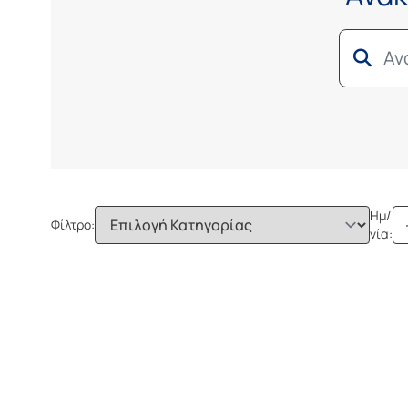
Ημ/
Φίλτρο:
νία: