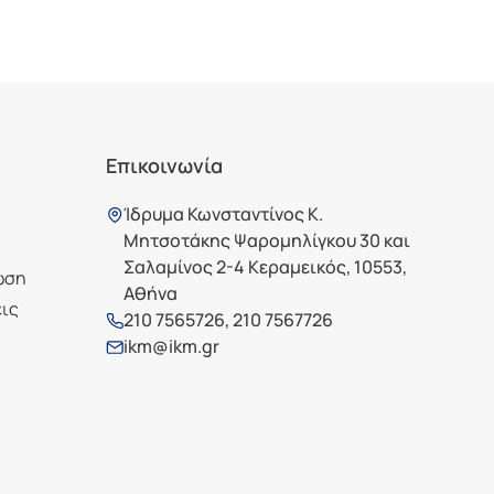
Επικοινωνία
Ίδρυμα Κωνσταντίνος Κ.
Μητσοτάκης Ψαρομηλίγκου 30 και
Σαλαμίνος 2-4 Κεραμεικός, 10553,
ωση
Αθήνα
εις
210 7565726
,
210 7567726
ikm@ikm.gr