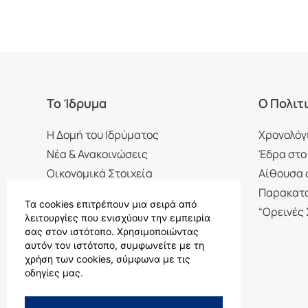
Το Ίδρυμα
Ο Πολιτ
Η Δομή του Ιδρύματος
Χρονολόγ
Νέα & Ανακοινώσεις
Έδρα στο
Οικονομικά Στοιχεία
Αίθουσα 
Παρακατ
Τα cookies επιτρέπουν μια σειρά από
Ιστορικό Αρχείο
“Ορεινές
λειτουργίες που ενισχύουν την εμπειρία
σας στον ιστότοπο. Χρησιμοποιώντας
Επισκεφθείτε το Ιστορικό Αρχείο
αυτόν τον ιστότοπο, συμφωνείτε με τη
χρήση των cookies, σύμφωνα με τις
Ψηφιακή Συλλογή
οδηγίες μας.